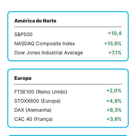
América do Norte
+10,4
S&P500
NASDAQ Composite Index
+15,6%
Dow Jones Industrial Average
+7,1%
Europa
+2,0%
FTSE100 (Reino Unido)
STOXX600 (Europa)
+4,8%
DAX (Alemanha)
+6,3%
CAC 40 (França)
+3,8%