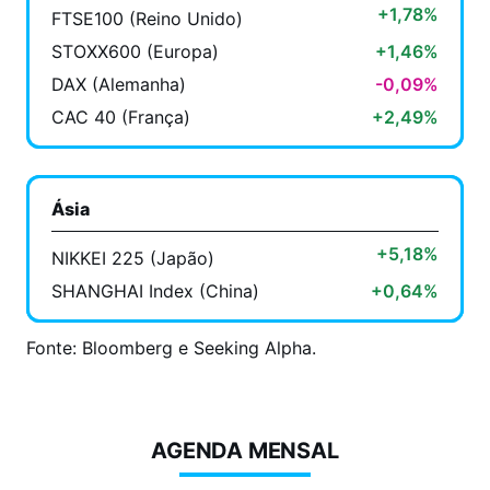
+1,78%
FTSE100 (Reino Unido)
STOXX600 (Europa)
+1,46%
DAX (Alemanha)
-0,09%
CAC 40 (França)
+2,49%
Ásia
+5,18%
NIKKEI 225 (Japão)
SHANGHAI Index (China)
+0,64%
Fonte: Bloomberg e Seeking Alpha.
AGENDA MENSAL