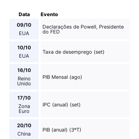
Data
Evento
09/10
Declarações de Powell, Presidente
do FED
EUA
10/10
Taxa de desemprego (set)
EUA
16/10
PIB Mensal (ago)
Reino
Unido
17/10
IPC (anual) (set)
Zona
Euro
20/10
PIB (anual) (3ºT)
China