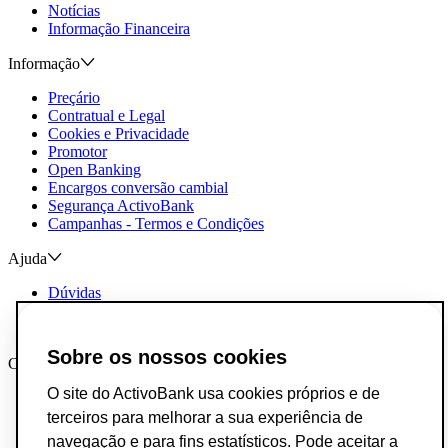
Notícias
Informação Financeira
Informação
Preçário
Contratual e Legal
Cookies e Privacidade
Promotor
Open Banking
Encargos conversão cambial
Segurança ActivoBank
Campanhas - Termos e Condições
Ajuda
Dúvidas
Reclamações e Elogios
Contactos
Sobre os nossos cookies
Canais AB
O site do ActivoBank usa cookies próprios e de
App ActivoBank
App ActivoTrader
terceiros para melhorar a sua experiência de
Metaverso
navegação e para fins estatísticos. Pode aceitar a