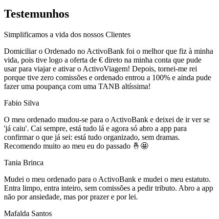
Testemunhos
Simplificamos a vida dos nossos Clientes
Domiciliar o Ordenado no ActivoBank foi o melhor que fiz à minha
vida, pois tive logo a oferta de € direto na minha conta que pude
usar para viajar e ativar o ActivoViagem! Depois, tornei-me rei
porque tive zero comissões e ordenado entrou a 100% e ainda pude
fazer uma poupança com uma TANB altíssima!
Fabio Silva
O meu ordenado mudou-se para o ActivoBank e deixei de ir ver se
'já caiu'. Cai sempre, está tudo lá e agora só abro a app para
confirmar o que já sei: está tudo organizado, sem dramas.
Recomendo muito ao meu eu do passado 🤞🤩
Tania Brinca
Mudei o meu ordenado para o ActivoBank e mudei o meu estatuto.
Entra limpo, entra inteiro, sem comissões a pedir tributo. Abro a app
não por ansiedade, mas por prazer e por lei.
Mafalda Santos