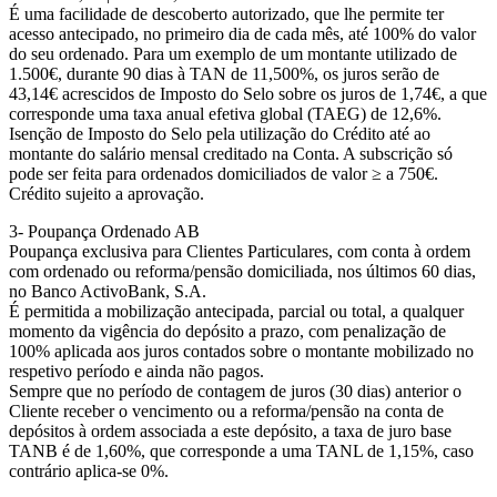
É uma facilidade de descoberto autorizado, que lhe permite ter
acesso antecipado, no primeiro dia de cada mês, até 100% do valor
do seu ordenado. Para um exemplo de um montante utilizado de
1.500€, durante 90 dias à TAN de 11,500%, os juros serão de
43,14€ acrescidos de Imposto do Selo sobre os juros de 1,74€, a que
corresponde uma taxa anual efetiva global (TAEG) de 12,6%.
Isenção de Imposto do Selo pela utilização do Crédito até ao
montante do salário mensal creditado na Conta. A subscrição só
pode ser feita para ordenados domiciliados de valor ≥ a 750€.
Crédito sujeito a aprovação.
3- Poupança Ordenado AB
Poupança exclusiva para Clientes Particulares, com conta à ordem
com ordenado ou reforma/pensão domiciliada, nos últimos 60 dias,
no Banco ActivoBank, S.A.
É permitida a mobilização antecipada, parcial ou total, a qualquer
momento da vigência do depósito a prazo, com penalização de
100% aplicada aos juros contados sobre o montante mobilizado no
respetivo período e ainda não pagos.
Sempre que no período de contagem de juros (30 dias) anterior o
Cliente receber o vencimento ou a reforma/pensão na conta de
depósitos à ordem associada a este depósito, a taxa de juro base
TANB é de 1,60%, que corresponde a uma TANL de 1,15%, caso
contrário aplica-se 0%.