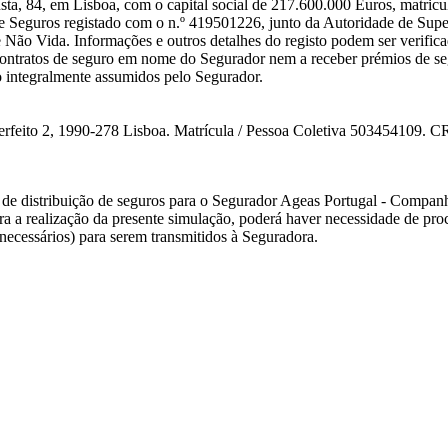
, 84, em Lisboa, com o capital social de 217.600.000 Euros, matricu
e Seguros registado com o n.º 419501226, junto da Autoridade de Supe
Não Vida. Informações e outros detalhes do registo podem ser verific
contratos de seguro em nome do Segurador nem a receber prémios de s
ão integralmente assumidos pelo Segurador.
erfeito 2, 1990-278 Lisboa. Matrícula / Pessoa Coletiva 503454109. C
 de distribuição de seguros para o Segurador Ageas Portugal - Compan
a realização da presente simulação, poderá haver necessidade de proc
 necessários) para serem transmitidos à Seguradora.