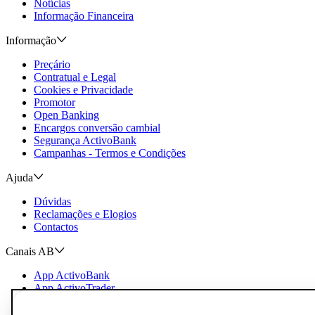
Notícias
Informação Financeira
Informação
Preçário
Contratual e Legal
Cookies e Privacidade
Promotor
Open Banking
Encargos conversão cambial
Segurança ActivoBank
Campanhas - Termos e Condições
Ajuda
Dúvidas
Reclamações e Elogios
Contactos
Canais AB
App ActivoBank
App ActivoTrader
Metaverso