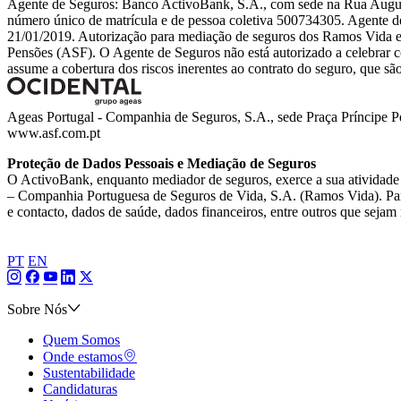
Agente de Seguros: Banco ActivoBank, S.A., com sede na Rua Augusta
número único de matrícula e de pessoa coletiva 500734305. Agente d
21/01/2019. Autorização para mediação de seguros dos Ramos Vida e 
Pensões (ASF). O Agente de Seguros não está autorizado a celebrar 
assume a cobertura dos riscos inerentes ao contrato do seguro, que s
Ageas Portugal - Companhia de Seguros, S.A., sede Praça Príncipe P
www.asf.com.pt
Proteção de Dados Pessoais e Mediação de Seguros
O ActivoBank, enquanto mediador de seguros, exerce a sua atividade
– Companhia Portuguesa de Seguros de Vida, S.A. (Ramos Vida). Para 
e contacto, dados de saúde, dados financeiros, entre outros que sejam
PT
EN
Sobre Nós
Quem Somos
Onde estamos
Sustentabilidade
Candidaturas