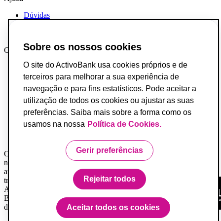
Dúvidas
Reclamações e Elogios
Contactos
Sobre os nossos cookies
Canais AB
O site do ActivoBank usa cookies próprios e de
App ActivoBank
App ActivoTrader
terceiros para melhorar a sua experiência de
Metaverso
navegação e para fins estatísticos. Pode aceitar a
utilização de todos os cookies ou ajustar as suas
Incumprimento de Contratos de Crédito
Fundo de Garantia de Depósitos
preferências. Saiba mais sobre a forma como os
Resolução Alternativa de Conflitos do Consumo
usamos na nossa
Política de Cookies.
Livro de Reclamações
Acessibilidade
Gerir preferências
O Banco ActivoBank, S.A. é um intermediário financeiro registado
na Comissão do Mercado de Valores Mobiliários e encontra-se
autorizado a prestar os serviços de investimento de receção e
Rejeitar todos
transmissão de ordens por conta de outrem.
ActivoBank e ActivoBank Simplifica são marcas detidas pelo
Banco ActivoBank S.A., Instituição de Crédito registada no Banco
de Portugal sob o n.º 23.
Aceitar todos os cookies