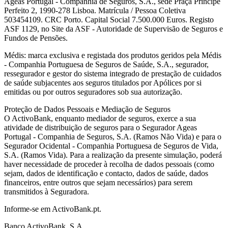
Ageas Portugal - Companhia de Seguros, S.A., sede Praça Príncipe
Perfeito 2, 1990-278 Lisboa. Matrícula / Pessoa Coletiva
503454109. CRC Porto. Capital Social 7.500.000 Euros. Registo
ASF 1129, no Site da ASF - Autoridade de Supervisão de Seguros e
Fundos de Pensões.
Médis: marca exclusiva e registada dos produtos geridos pela Médis
- Companhia Portuguesa de Seguros de Saúde, S.A., segurador,
ressegurador e gestor do sistema integrado de prestação de cuidados
de saúde subjacentes aos seguros titulados por Apólices por si
emitidas ou por outros seguradores sob sua autorização.
Proteção de Dados Pessoais e Mediação de Seguros
O ActivoBank, enquanto mediador de seguros, exerce a sua
atividade de distribuição de seguros para o Segurador Ageas
Portugal - Companhia de Seguros, S.A. (Ramos Não Vida) e para o
Segurador Ocidental - Companhia Portuguesa de Seguros de Vida,
S.A. (Ramos Vida). Para a realização da presente simulação, poderá
haver necessidade de proceder à recolha de dados pessoais (como
sejam, dados de identificação e contacto, dados de saúde, dados
financeiros, entre outros que sejam necessários) para serem
transmitidos à Seguradora.
Informe-se em ActivoBank.pt.
Banco ActivoBank, S.A.