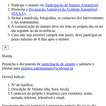
Participe o sinistro em
Participação de Sinistro Automóvel
;
Preencha a
Declaração Amigável do Acidente Automóvel
(DAAA)
;
Inclua a matrícula, fotografias, os contactos dos intervenientes
e das testemunhas;
A comunicação do sinistro deve ser feita no próprio dia ou no
dia seguinte ao da ocorrência;
Caso não seja possível cumprir este prazo, deve participar no
prazo máximo de 8 dias após o sinistro.
Homin​
Preencha o documento de
participação de sinistro
e submeta o
mesmo para
sinistros.patrimoniais@ocidental.pt
.​
Deverá indicar:​
Nº de Apólice;​
Descrição de Sinistro (dia, hora, local);​
Contactos do próprio e lesado(s) caso exista(m): nome,
morada, telefone, telemóvel e email.​​​
Importante: deverá participar o sinistro no próprio dia ou no dia