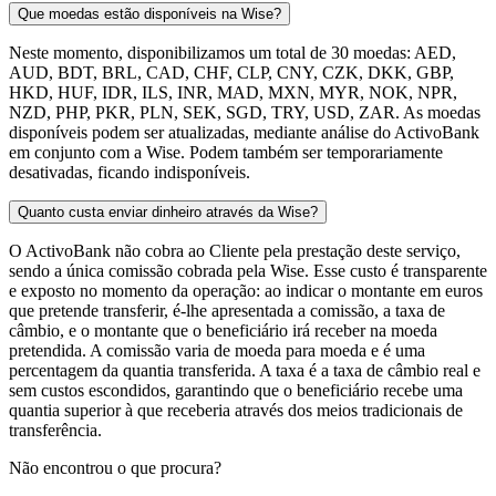
Que moedas estão disponíveis na Wise?
Neste momento, disponibilizamos um total de 30 moedas: AED,
AUD, BDT, BRL, CAD, CHF, CLP, CNY, CZK, DKK, GBP,
HKD, HUF, IDR, ILS, INR, MAD, MXN, MYR, NOK, NPR,
NZD, PHP, PKR, PLN, SEK, SGD, TRY, USD, ZAR. As moedas
disponíveis podem ser atualizadas, mediante análise do ActivoBank
em conjunto com a Wise. Podem também ser temporariamente
desativadas, ficando indisponíveis.
Quanto custa enviar dinheiro através da Wise?
O ActivoBank não cobra ao Cliente pela prestação deste serviço,
sendo a única comissão cobrada pela Wise. Esse custo é transparente
e exposto no momento da operação: ao indicar o montante em euros
que pretende transferir, é-lhe apresentada a comissão, a taxa de
câmbio, e o montante que o beneficiário irá receber na moeda
pretendida. A comissão varia de moeda para moeda e é uma
percentagem da quantia transferida. A taxa é a taxa de câmbio real e
sem custos escondidos, garantindo que o beneficiário recebe uma
quantia superior à que receberia através dos meios tradicionais de
transferência.
Não encontrou o que procura?