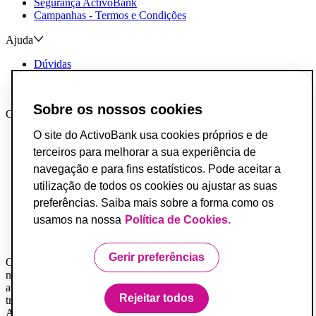
Segurança ActivoBank
Campanhas - Termos e Condições
Ajuda
Dúvidas
Reclamações e Elogios
Contactos
Sobre os nossos cookies
Canais AB
O site do ActivoBank usa cookies próprios e de
App ActivoBank
App ActivoTrader
terceiros para melhorar a sua experiência de
Metaverso
navegação e para fins estatísticos. Pode aceitar a
utilização de todos os cookies ou ajustar as suas
Incumprimento de Contratos de Crédito
Fundo de Garantia de Depósitos
preferências. Saiba mais sobre a forma como os
Resolução Alternativa de Conflitos do Consumo
usamos na nossa
Política de Cookies.
Livro de Reclamações
Acessibilidade
Gerir preferências
O Banco ActivoBank, S.A. é um intermediário financeiro registado
na Comissão do Mercado de Valores Mobiliários e encontra-se
autorizado a prestar os serviços de investimento de receção e
Rejeitar todos
transmissão de ordens por conta de outrem.
ActivoBank e ActivoBank Simplifica são marcas detidas pelo