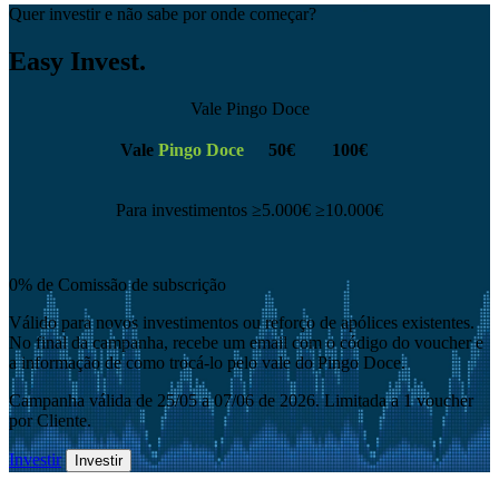
Quer investir e não sabe por onde começar?
Easy Invest.
Vale Pingo Doce
Vale
Pingo Doce
50€
100€
Para investimentos
≥5.000€
≥10.000€
0% de Comissão de subscrição
Válido para novos investimentos ou reforço de apólices existentes.
No final da campanha, recebe um email com o
código do voucher
e
a informação de como trocá-lo pelo
vale do Pingo Doce.
Campanha válida de 25/05 a 07/06 de 2026. Limitada a 1 voucher
por Cliente.
Investir
Investir