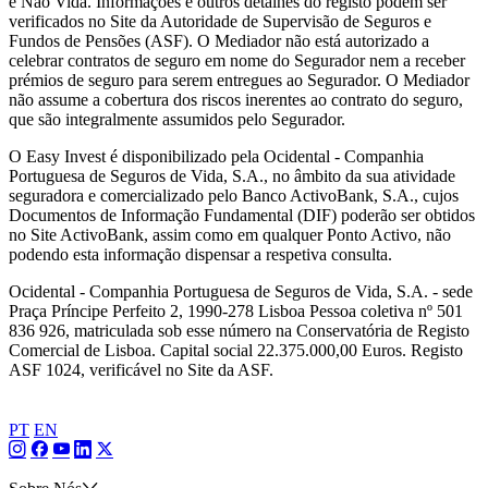
e Não Vida. Informações e outros detalhes do registo podem ser
verificados no Site da Autoridade de Supervisão de Seguros e
Fundos de Pensões (ASF). O Mediador não está autorizado a
celebrar contratos de seguro em nome do Segurador nem a receber
prémios de seguro para serem entregues ao Segurador. O Mediador
não assume a cobertura dos riscos inerentes ao contrato do seguro,
que são integralmente assumidos pelo Segurador.
O Easy Invest é disponibilizado pela Ocidental - Companhia
Portuguesa de Seguros de Vida, S.A., no âmbito da sua atividade
seguradora e comercializado pelo Banco ActivoBank, S.A., cujos
Documentos de Informação Fundamental (DIF) poderão ser obtidos
no Site ActivoBank, assim como em qualquer Ponto Activo, não
podendo esta informação dispensar a respetiva consulta.
Ocidental - Companhia Portuguesa de Seguros de Vida, S.A. - sede
Praça Príncipe Perfeito 2, 1990-278 Lisboa Pessoa coletiva nº 501
836 926, matriculada sob esse número na Conservatória de Registo
Comercial de Lisboa. Capital social 22.375.000,00 Euros. Registo
ASF 1024, verificável no Site da ASF.
PT
EN