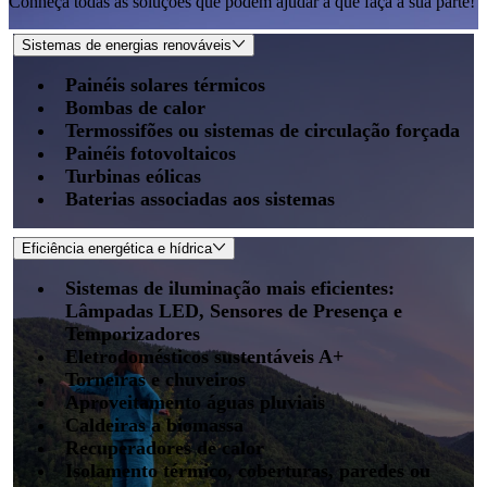
Conheça todas as soluções que podem ajudar a que faça a sua parte!
Sistemas de energias renováveis
Painéis solares térmicos
Bombas de calor
Termossifões ou sistemas de circulação forçada
Painéis fotovoltaicos
Turbinas eólicas
Baterias associadas aos sistemas
Eficiência energética e hídrica
Sistemas de iluminação mais eficientes:
Lâmpadas LED, Sensores de Presença e
Temporizadores
Eletrodomésticos sustentáveis A+
Torneiras e chuveiros
Aproveitamento águas pluviais
Caldeiras a biomassa
Recuperadores de calor
Isolamento térmico, coberturas, paredes ou