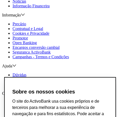
Notícias
Informação Financeira
Informação
Preçário
Contratual e Legal
Cookies e Privacidade
Promotor
Open Banking
Encargos conversão cambial
Segurança ActivoBank
Campanhas - Termos e Condições
Ajuda
Dúvidas
Reclamações e Elogios
Contactos
Sobre os nossos cookies
Canais AB
O site do ActivoBank usa cookies próprios e de
App ActivoBank
App ActivoTrader
terceiros para melhorar a sua experiência de
Metaverso
navegação e para fins estatísticos. Pode aceitar a