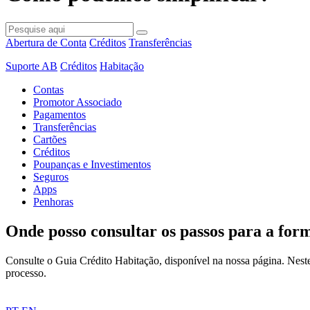
Abertura de Conta
Créditos
Transferências
Suporte AB
Créditos
Habitação
Contas
Promotor Associado
Pagamentos
Transferências
Cartões
Créditos
Poupanças e Investimentos
Seguros
Apps
Penhoras
Onde posso consultar os passos para a for
Consulte o Guia Crédito Habitação, disponível na nossa página. Neste
processo.