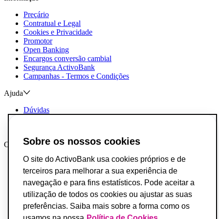
Preçário
Contratual e Legal
Cookies e Privacidade
Promotor
Open Banking
Encargos conversão cambial
Segurança ActivoBank
Campanhas - Termos e Condições
Ajuda
Dúvidas
Reclamações e Elogios
Contactos
Sobre os nossos cookies
Canais AB
O site do ActivoBank usa cookies próprios e de
App ActivoBank
App ActivoTrader
terceiros para melhorar a sua experiência de
Metaverso
navegação e para fins estatísticos. Pode aceitar a
utilização de todos os cookies ou ajustar as suas
Incumprimento de Contratos de Crédito
Fundo de Garantia de Depósitos
preferências. Saiba mais sobre a forma como os
Resolução Alternativa de Conflitos do Consumo
usamos na nossa
Política de Cookies.