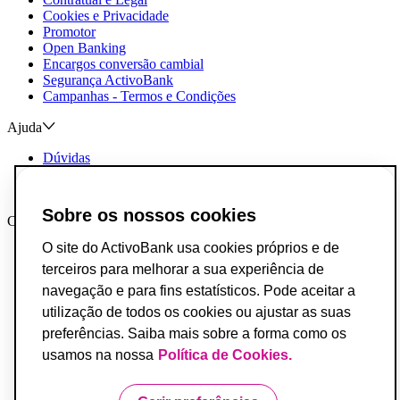
Cookies e Privacidade
Promotor
Open Banking
Encargos conversão cambial
Segurança ActivoBank
Campanhas - Termos e Condições
Ajuda
Dúvidas
Reclamações e Elogios
Contactos
Sobre os nossos cookies
Canais AB
O site do ActivoBank usa cookies próprios e de
App ActivoBank
App ActivoTrader
terceiros para melhorar a sua experiência de
Metaverso
navegação e para fins estatísticos. Pode aceitar a
utilização de todos os cookies ou ajustar as suas
Incumprimento de Contratos de Crédito
Fundo de Garantia de Depósitos
preferências. Saiba mais sobre a forma como os
Resolução Alternativa de Conflitos do Consumo
usamos na nossa
Política de Cookies.
Livro de Reclamações
Acessibilidade