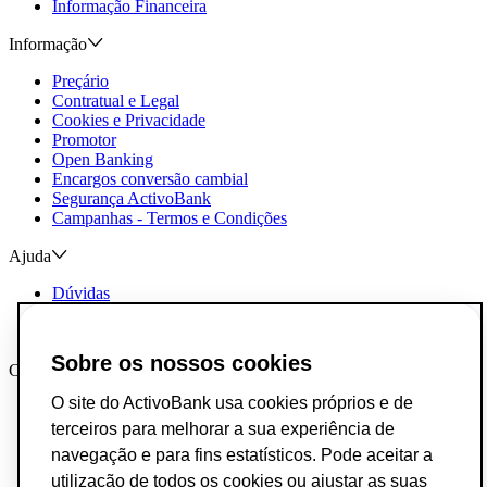
Informação Financeira
Informação
Preçário
Contratual e Legal
Cookies e Privacidade
Promotor
Open Banking
Encargos conversão cambial
Segurança ActivoBank
Campanhas - Termos e Condições
Ajuda
Dúvidas
Reclamações e Elogios
Contactos
Sobre os nossos cookies
Canais AB
O site do ActivoBank usa cookies próprios e de
App ActivoBank
App ActivoTrader
terceiros para melhorar a sua experiência de
Metaverso
navegação e para fins estatísticos. Pode aceitar a
utilização de todos os cookies ou ajustar as suas
Incumprimento de Contratos de Crédito