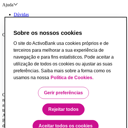
Ajuda
Dúvidas
Reclamações e Elogios
Contactos
Sobre os nossos cookies
Canais AB
O site do ActivoBank usa cookies próprios e de
App ActivoBank
App ActivoTrader
terceiros para melhorar a sua experiência de
Metaverso
navegação e para fins estatísticos. Pode aceitar a
utilização de todos os cookies ou ajustar as suas
Incumprimento de Contratos de Crédito
Fundo de Garantia de Depósitos
preferências. Saiba mais sobre a forma como os
Resolução Alternativa de Conflitos do Consumo
usamos na nossa
Política de Cookies.
Livro de Reclamações
Acessibilidade
Gerir preferências
O Banco ActivoBank, S.A. é um intermediário financeiro registado
na Comissão do Mercado de Valores Mobiliários e encontra-se
autorizado a prestar os serviços de investimento de receção e
Rejeitar todos
transmissão de ordens por conta de outrem.
ActivoBank e ActivoBank Simplifica são marcas detidas pelo
Banco ActivoBank S.A., Instituição de Crédito registada no Banco
de Portugal sob o n.º 23.
Aceitar todos os cookies