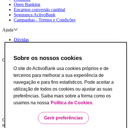
Open Banking
Encargos conversão cambial
Segurança ActivoBank
Campanhas - Termos e Condições
Ajuda
Dúvidas
Reclamações e Elogios
Contactos
Sobre os nossos cookies
Canais AB
O site do ActivoBank usa cookies próprios e de
App ActivoBank
App ActivoTrader
terceiros para melhorar a sua experiência de
Metaverso
navegação e para fins estatísticos. Pode aceitar a
utilização de todos os cookies ou ajustar as suas
Incumprimento de Contratos de Crédito
Fundo de Garantia de Depósitos
preferências. Saiba mais sobre a forma como os
Resolução Alternativa de Conflitos do Consumo
usamos na nossa
Política de Cookies.
Livro de Reclamações
Acessibilidade
Gerir preferências
O Banco ActivoBank, S.A. é um intermediário financeiro registado
na Comissão do Mercado de Valores Mobiliários e encontra-se