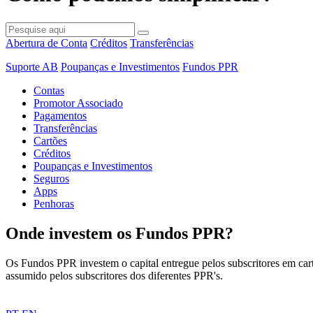
Abertura de Conta
Créditos
Transferências
Suporte AB
Poupanças e Investimentos
Fundos PPR
Contas
Promotor Associado
Pagamentos
Transferências
Cartões
Créditos
Poupanças e Investimentos
Seguros
Apps
Penhoras
Onde investem os Fundos PPR?
Os Fundos PPR investem o capital entregue pelos subscritores em carte
assumido pelos subscritores dos diferentes PPR's.