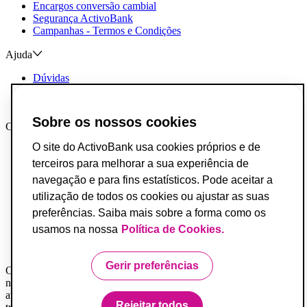
Encargos conversão cambial
Segurança ActivoBank
Campanhas - Termos e Condições
Ajuda
Dúvidas
Reclamações e Elogios
Contactos
Sobre os nossos cookies
Canais AB
O site do ActivoBank usa cookies próprios e de
App ActivoBank
App ActivoTrader
terceiros para melhorar a sua experiência de
Metaverso
navegação e para fins estatísticos. Pode aceitar a
utilização de todos os cookies ou ajustar as suas
Incumprimento de Contratos de Crédito
Fundo de Garantia de Depósitos
preferências. Saiba mais sobre a forma como os
Resolução Alternativa de Conflitos do Consumo
usamos na nossa
Política de Cookies.
Livro de Reclamações
Acessibilidade
Gerir preferências
O Banco ActivoBank, S.A. é um intermediário financeiro registado
na Comissão do Mercado de Valores Mobiliários e encontra-se
autorizado a prestar os serviços de investimento de receção e
Rejeitar todos