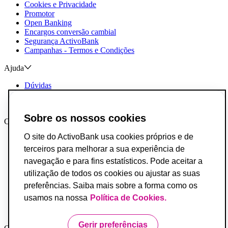
Cookies e Privacidade
Promotor
Open Banking
Encargos conversão cambial
Segurança ActivoBank
Campanhas - Termos e Condições
Ajuda
Dúvidas
Reclamações e Elogios
Contactos
Sobre os nossos cookies
Canais AB
O site do ActivoBank usa cookies próprios e de
App ActivoBank
App ActivoTrader
terceiros para melhorar a sua experiência de
Metaverso
navegação e para fins estatísticos. Pode aceitar a
utilização de todos os cookies ou ajustar as suas
Incumprimento de Contratos de Crédito
Fundo de Garantia de Depósitos
preferências. Saiba mais sobre a forma como os
Resolução Alternativa de Conflitos do Consumo
usamos na nossa
Política de Cookies.
Livro de Reclamações
Acessibilidade
Gerir preferências