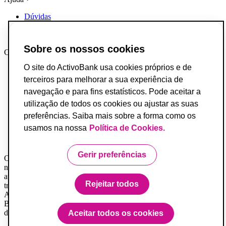
Dúvidas
Reclamações e Elogios
Contactos
Sobre os nossos cookies
Canais AB
O site do ActivoBank usa cookies próprios e de
App ActivoBank
App ActivoTrader
terceiros para melhorar a sua experiência de
Metaverso
navegação e para fins estatísticos. Pode aceitar a
utilização de todos os cookies ou ajustar as suas
Incumprimento de Contratos de Crédito
Fundo de Garantia de Depósitos
preferências. Saiba mais sobre a forma como os
Resolução Alternativa de Conflitos do Consumo
usamos na nossa
Política de Cookies.
Livro de Reclamações
Acessibilidade
Gerir preferências
O Banco ActivoBank, S.A. é um intermediário financeiro registado
na Comissão do Mercado de Valores Mobiliários e encontra-se
autorizado a prestar os serviços de investimento de receção e
Rejeitar todos
transmissão de ordens por conta de outrem.
ActivoBank e ActivoBank Simplifica são marcas detidas pelo
Banco ActivoBank S.A., Instituição de Crédito registada no Banco
de Portugal sob o n.º 23.
Aceitar todos os cookies