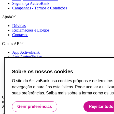
Segurança ActivoBank
Campanhas - Termos e Condições
Ajuda
Dúvidas
Reclamações e Elogios
Contactos
Canais AB
App ActivoBank
App ActivoTrader
Metaverso
Incumprimento de Contratos de Crédito
Sobre os nossos cookies
Fundo de Garantia de Depósitos
Resolução Alternativa de Conflitos do Consumo
O site do ActivoBank usa cookies próprios e de terceiro
Livro de Reclamações
navegação e para fins estatísticos. Pode aceitar a utiliz
Acessibilidade
suas preferências. Saiba mais sobre a forma como os 
O Banco ActivoBank, S.A. é um intermediário financeiro registado na
ordens por conta de outrem.
ActivoBank e ActivoBank Simplifica são marcas detidas pelo Banco Ac
Gerir preferências
Rejeitar todo