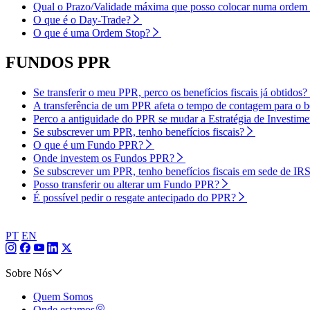
Qual o Prazo/Validade máxima que posso colocar numa ordem 
O que é o Day-Trade?
O que é uma Ordem Stop?
FUNDOS PPR
Se transferir o meu PPR, perco os benefícios fiscais já obtidos?
A transferência de um PPR afeta o tempo de contagem para o ben
Perco a antiguidade do PPR se mudar a Estratégia de Investime
Se subscrever um PPR, tenho benefícios fiscais?
O que é um Fundo PPR?
Onde investem os Fundos PPR?
Se subscrever um PPR, tenho benefícios fiscais em sede de IR
Posso transferir ou alterar um Fundo PPR?
É possível pedir o resgate antecipado do PPR?
PT
EN
Sobre Nós
Quem Somos
Onde estamos