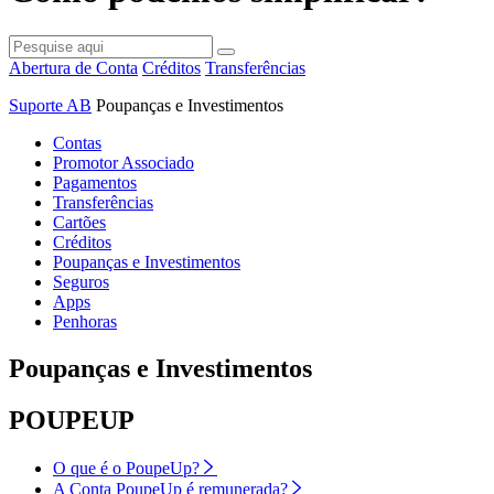
Abertura de Conta
Créditos
Transferências
Suporte AB
Poupanças e Investimentos
Contas
Promotor Associado
Pagamentos
Transferências
Cartões
Créditos
Poupanças e Investimentos
Seguros
Apps
Penhoras
Poupanças e Investimentos
POUPEUP
O que é o PoupeUp?
A Conta PoupeUp é remunerada?