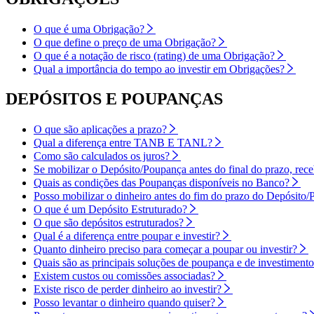
O que é uma Obrigação?
O que define o preço de uma Obrigação?
O que é a notação de risco (rating) de uma Obrigação?
Qual a importância do tempo ao investir em Obrigações?
DEPÓSITOS E POUPANÇAS
O que são aplicações a prazo?
Qual a diferença entre TANB E TANL?
Como são calculados os juros?
Se mobilizar o Depósito/Poupança antes do final do prazo, rece
Quais as condições das Poupanças disponíveis no Banco?
Posso mobilizar o dinheiro antes do fim do prazo do Depósito
O que é um Depósito Estruturado?
O que são depósitos estruturados?
Qual é a diferença entre poupar e investir?
Quanto dinheiro preciso para começar a poupar ou investir?
Quais são as principais soluções de poupança e de investimen
Existem custos ou comissões associadas?
Existe risco de perder dinheiro ao investir?
Posso levantar o dinheiro quando quiser?