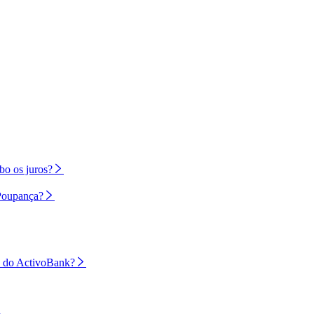
bo os juros?
/Poupança?
to do ActivoBank?