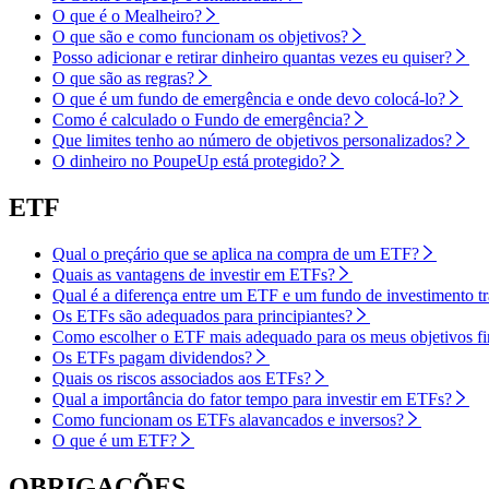
O que é o Mealheiro?
O que são e como funcionam os objetivos?
Posso adicionar e retirar dinheiro quantas vezes eu quiser?
O que são as regras?
O que é um fundo de emergência e onde devo colocá-lo?
Como é calculado o Fundo de emergência?
Que limites tenho ao número de objetivos personalizados?
O dinheiro no PoupeUp está protegido?
ETF
Qual o preçário que se aplica na compra de um ETF?
Quais as vantagens de investir em ETFs?
Qual é a diferença entre um ETF e um fundo de investimento tr
Os ETFs são adequados para principiantes?
Como escolher o ETF mais adequado para os meus objetivos fi
Os ETFs pagam dividendos?
Quais os riscos associados aos ETFs?
Qual a importância do fator tempo para investir em ETFs?
Como funcionam os ETFs alavancados e inversos?
O que é um ETF?
OBRIGAÇÕES