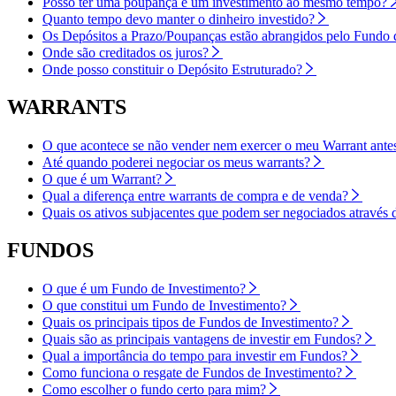
Posso ter uma poupança e um investimento ao mesmo tempo?
Quanto tempo devo manter o dinheiro investido?
Os Depósitos a Prazo/Poupanças estão abrangidos pelo Fundo 
Onde são creditados os juros?
Onde posso constituir o Depósito Estruturado?
WARRANTS
O que acontece se não vender nem exercer o meu Warrant antes
Até quando poderei negociar os meus warrants?
O que é um Warrant?
Qual a diferença entre warrants de compra e de venda?
Quais os ativos subjacentes que podem ser negociados através 
FUNDOS
O que é um Fundo de Investimento?
O que constitui um Fundo de Investimento?
Quais os principais tipos de Fundos de Investimento?
Quais são as principais vantagens de investir em Fundos?
Qual a importância do tempo para investir em Fundos?
Como funciona o resgate de Fundos de Investimento?
Como escolher o fundo certo para mim?