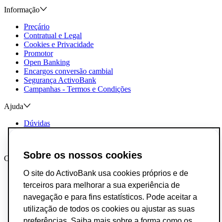
Informação
Preçário
Contratual e Legal
Cookies e Privacidade
Promotor
Open Banking
Encargos conversão cambial
Segurança ActivoBank
Campanhas - Termos e Condições
Ajuda
Dúvidas
Reclamações e Elogios
Contactos
Sobre os nossos cookies
Canais AB
O site do ActivoBank usa cookies próprios e de
App ActivoBank
App ActivoTrader
terceiros para melhorar a sua experiência de
Metaverso
navegação e para fins estatísticos. Pode aceitar a
utilização de todos os cookies ou ajustar as suas
Incumprimento de Contratos de Crédito
Fundo de Garantia de Depósitos
preferências. Saiba mais sobre a forma como os