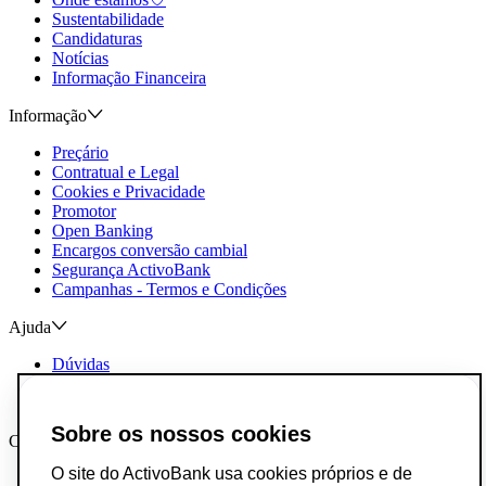
Sustentabilidade
Candidaturas
Notícias
Informação Financeira
Informação
Preçário
Contratual e Legal
Cookies e Privacidade
Promotor
Open Banking
Encargos conversão cambial
Segurança ActivoBank
Campanhas - Termos e Condições
Ajuda
Dúvidas
Reclamações e Elogios
Contactos
Sobre os nossos cookies
Canais AB
O site do ActivoBank usa cookies próprios e de
App ActivoBank