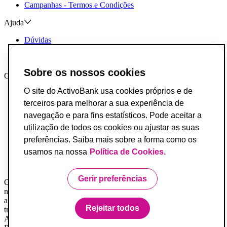
Campanhas - Termos e Condições
Ajuda
Dúvidas
Reclamações e Elogios
Contactos
Sobre os nossos cookies
Canais AB
O site do ActivoBank usa cookies próprios e de
App ActivoBank
App ActivoTrader
terceiros para melhorar a sua experiência de
Metaverso
navegação e para fins estatísticos. Pode aceitar a
utilização de todos os cookies ou ajustar as suas
Incumprimento de Contratos de Crédito
Fundo de Garantia de Depósitos
preferências. Saiba mais sobre a forma como os
Resolução Alternativa de Conflitos do Consumo
usamos na nossa
Política de Cookies.
Livro de Reclamações
Acessibilidade
Gerir preferências
O Banco ActivoBank, S.A. é um intermediário financeiro registado
na Comissão do Mercado de Valores Mobiliários e encontra-se
autorizado a prestar os serviços de investimento de receção e
Rejeitar todos
transmissão de ordens por conta de outrem.
ActivoBank e ActivoBank Simplifica são marcas detidas pelo