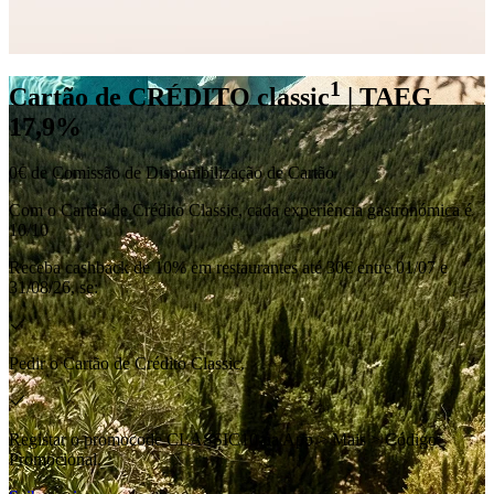
1
Cartão de CRÉDITO classic
| TAEG
17,9%
0€ de Comissão de Disponibilização de Cartão
Com o Cartão de Crédito Classic, cada experiência gastronómica é
10/10
Receba cashback de 10% em restaurantes até 30€ entre 01/07 e
31/08/26, se:
Pedir o Cartão de Crédito Classic.
Registar o promocode CLASSIC10 na App > Mais > Código
Promocional.