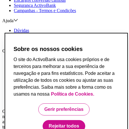
Encargos conversão cambial
Segurança ActivoBank
Campanhas - Termos e Condições
Ajuda
Dúvidas
Reclamações e Elogios
Contactos
Sobre os nossos cookies
Canais AB
O site do ActivoBank usa cookies próprios e de
App ActivoBank
App ActivoTrader
terceiros para melhorar a sua experiência de
Metaverso
navegação e para fins estatísticos. Pode aceitar a
utilização de todos os cookies ou ajustar as suas
Incumprimento de Contratos de Crédito
Fundo de Garantia de Depósitos
preferências. Saiba mais sobre a forma como os
Resolução Alternativa de Conflitos do Consumo
usamos na nossa
Política de Cookies.
Livro de Reclamações
Acessibilidade
Gerir preferências
O Banco ActivoBank, S.A. é um intermediário financeiro registado
na Comissão do Mercado de Valores Mobiliários e encontra-se
autorizado a prestar os serviços de investimento de receção e
Rejeitar todos
transmissão de ordens por conta de outrem.